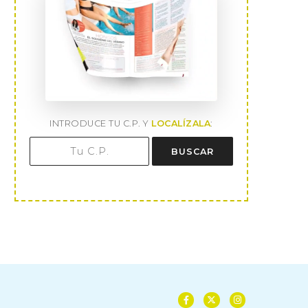
INTRODUCE TU C.P. Y
LOCALÍZALA
:
BUSCAR