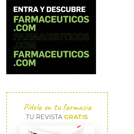
Pídela en tu farmacia
TU REVISTA
GRATIS