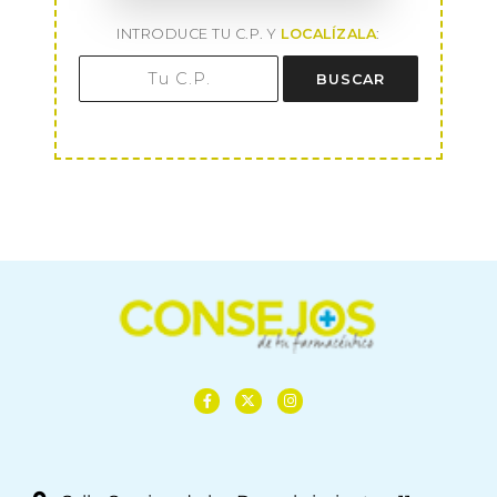
INTRODUCE TU C.P. Y
LOCALÍZALA
:
BUSCAR