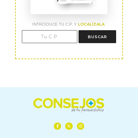
INTRODUCE TU C.P. Y
LOCALÍZALA
:
BUSCAR