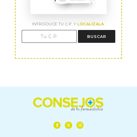
INTRODUCE TU C.P. Y
LOCALÍZALA
:
BUSCAR