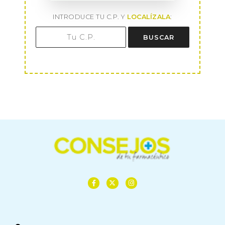
INTRODUCE TU C.P. Y
LOCALÍZALA
:
BUSCAR