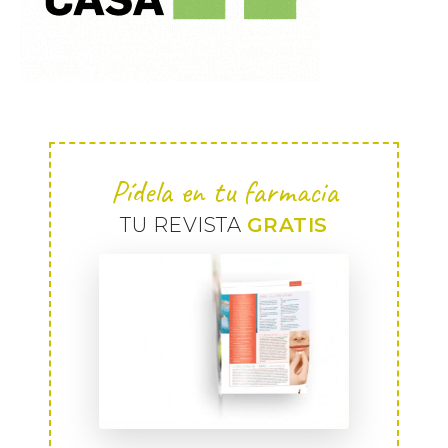
Pídela en tu farmacia
TU REVISTA
GRATIS