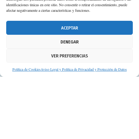
Planta 3ª 41092 – Sevilla
identificaciones únicas en este sitio. No consentir o retirar el consentimiento, puede
afectar negativamente a ciertas características y funciones.
674 02 62 03
info@consejosdetufarmaceutico.com
ACEPTAR
Aviso legal
DENEGAR
Política de cookies
VER PREFERENCIAS
Protección de datos personales
Suscripción a Newsletter
Política de Cookies
Aviso Legal y Política de Privacidad y Protección de Datos