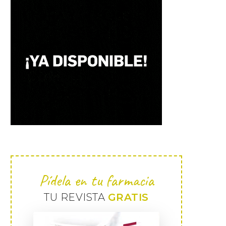
Pídela en tu farmacia
TU REVISTA
GRATIS