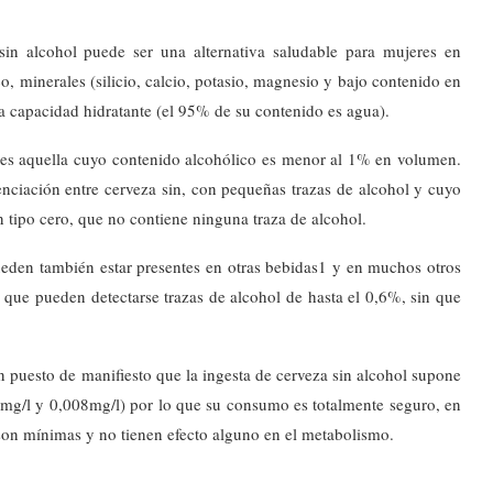
a sin alcohol puede ser una alternativa saludable para mujeres en
o, minerales (silicio, calcio, potasio, magnesio y bajo contenido en
lta capacidad hidratante (el 95% de su contenido es agua).
l es aquella cuyo contenido alcohólico es menor al 1% en volumen.
renciación entre cerveza sin, con pequeñas trazas de alcohol y cuyo
in tipo cero, que no contiene ninguna traza de alcohol.
ueden también estar presentes en otras bebidas1 y en muchos otros
s que pueden detectarse trazas de alcohol de hasta el 0,6%, sin que
n puesto de manifiesto que la ingesta de cerveza sin alcohol supone
5mg/l y 0,008mg/l) por lo que su consumo es totalmente seguro, en
 son mínimas y no tienen efecto alguno en el metabolismo.