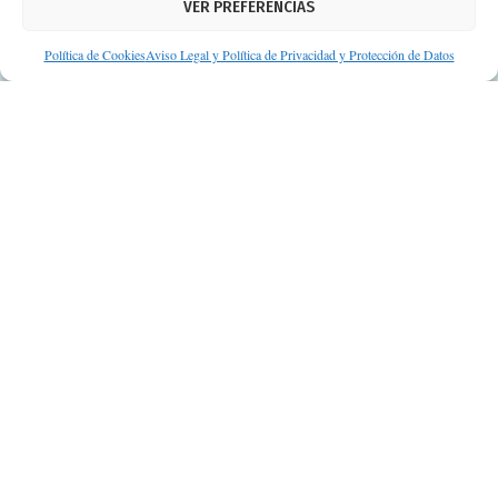
VER PREFERENCIAS
Protección de datos personales
Suscripción a Newsletter
Política de Cookies
Aviso Legal y Política de Privacidad y Protección de Datos