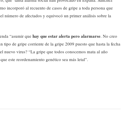
ico, que tanta alarma social han provocado en España. Sánchez
rno incorporó al recuento de casos de gripe a toda persona que
ló el número de afectados y equivocó un primer análisis sobre la
hay que estar alerta pero alarmarse
mienda “asumir que
. No creo
 un tipo de gripe corriente de la gripe 2009 puesto que hasta la fecha
del nuevo virus? “La gripe que todos conocemos mata al año
ue este reordenamiento genético sea más letal”.