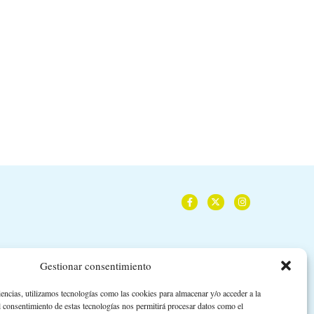
Sole Giménez: “Hay que dar las
David DeMaría: “Las farma
gracias a...
como ‘boutiques del.
9 de abril de 2026
12 de marzo de 2026
Gestionar consentimiento
iencias, utilizamos tecnologías como las cookies para almacenar y/o acceder a la
l consentimiento de estas tecnologías nos permitirá procesar datos como el