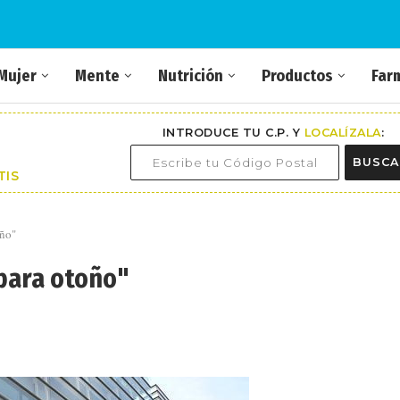
Mujer
Mente
Nutrición
Productos
Far
INTRODUCE TU C.P. Y
LOCALÍZALA
:
BUSCA
TIS
oño"
 para otoño"