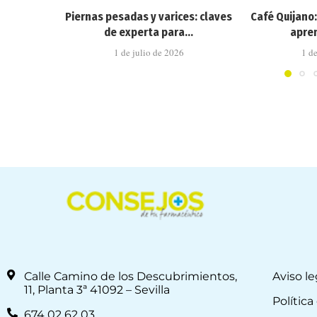
Piernas pesadas y varices: claves
Café Quijano
de experta para...
apren
1 de julio de 2026
1 d
Calle Camino de los Descubrimientos,
Aviso le
11, Planta 3ª 41092 – Sevilla
Política
674 02 62 03