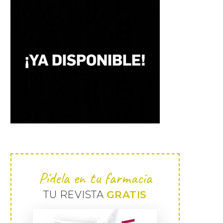
Pídela en tu farmacia
TU REVISTA
GRATIS