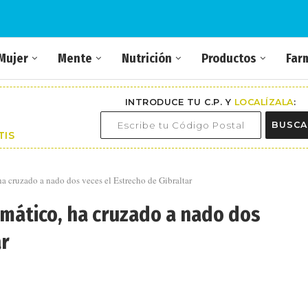
Mujer
Mente
Nutrición
Productos
Far
INTRODUCE TU C.P. Y
LOCALÍZALA
:
BUSCA
TIS
ha cruzado a nado dos veces el Estrecho de Gibraltar
umático, ha cruzado a nado dos
ar