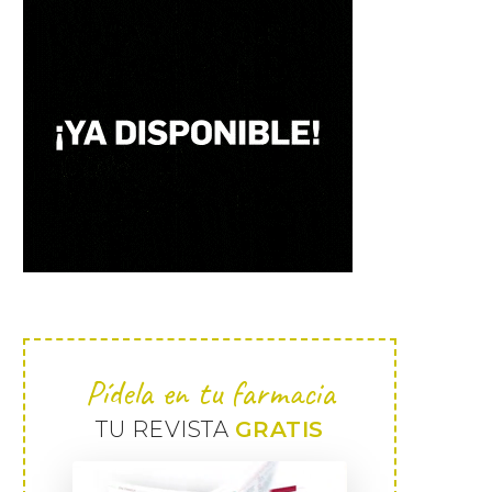
Pídela en tu farmacia
TU REVISTA
GRATIS