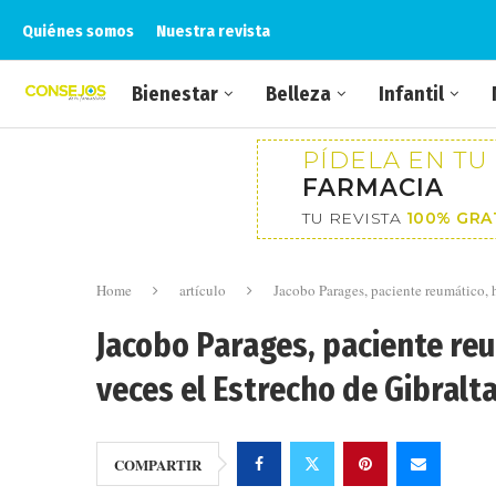
Quiénes somos
Nuestra revista
Bienestar
Belleza
Infantil
PÍDELA EN TU
FARMACIA
TU REVISTA
100% GRA
Home
artículo
Jacobo Parages, paciente reumático, 
Jacobo Parages, paciente re
veces el Estrecho de Gibralt
COMPARTIR