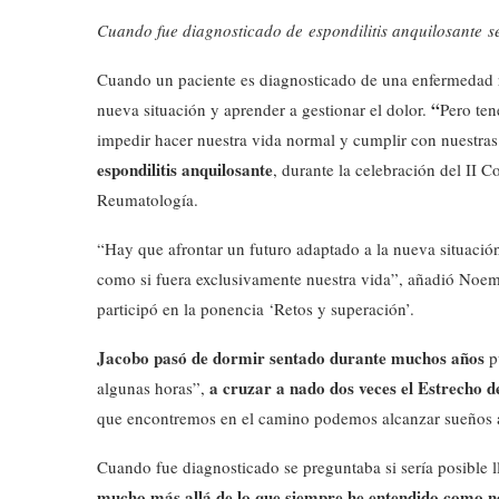
Cuando fue diagnosticado de espondilitis anquilosante se
Cuando un paciente es diagnosticado de una enfermedad re
“
nueva situación y aprender a gestionar el dolor.
Pero ten
impedir hacer nuestra vida normal y cumplir con nuestras 
espondilitis anquilosante
, durante la celebración del II 
Reumatología.
“Hay que afrontar un futuro adaptado a la nueva situaci
como si fuera exclusivamente nuestra vida”, añadió Noemí
participó en la ponencia ‘Retos y superación’.
Jacobo pasó de dormir sentado durante muchos años
pu
a cruzar a nado dos veces el Estrecho d
algunas horas”,
que encontremos en el camino podemos alcanzar sueños a 
Cuando fue diagnosticado se preguntaba si sería posible 
mucho más allá de lo que siempre he entendido como n