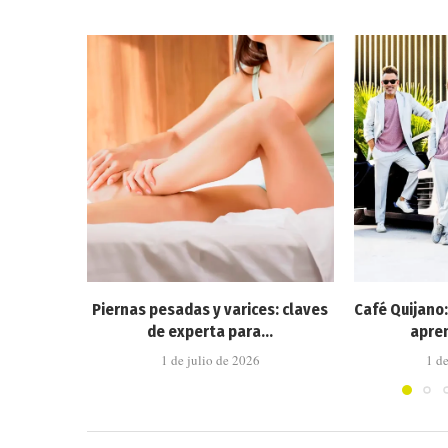
Piernas pesadas y varices: claves
Café Quijano
de experta para...
apren
1 de julio de 2026
1 d