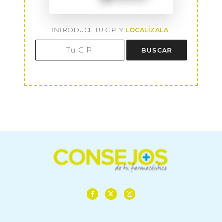
INTRODUCE TU C.P. Y
LOCALÍZALA
:
BUSCAR