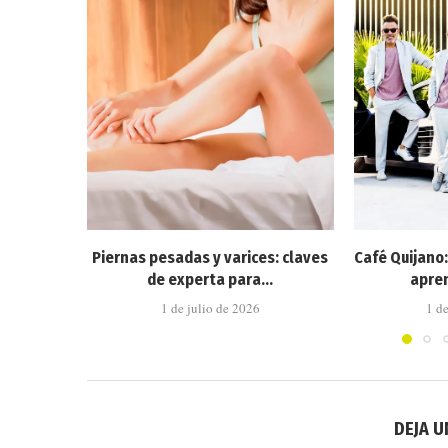
Piernas pesadas y varices: claves
Café Quijano
de experta para...
apren
1 de julio de 2026
1 d
DEJA 