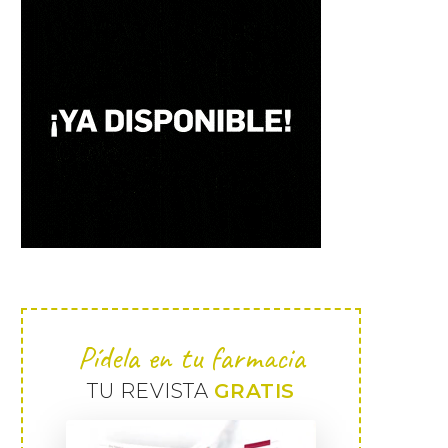
Pídela en tu farmacia
TU REVISTA
GRATIS