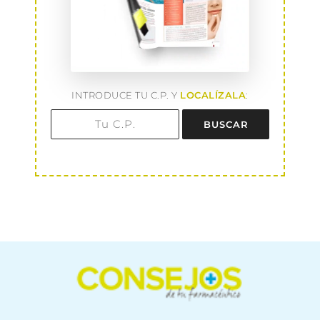
INTRODUCE TU C.P. Y
LOCALÍZALA
:
BUSCAR