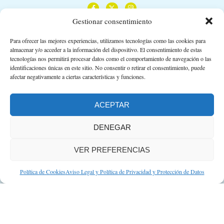
Gestionar consentimiento
Para ofrecer las mejores experiencias, utilizamos tecnologías como las cookies para
almacenar y/o acceder a la información del dispositivo. El consentimiento de estas
Calle Camino de los Descubrimientos, 11,
tecnologías nos permitirá procesar datos como el comportamiento de navegación o las
Planta 3ª 41092 – Sevilla
identificaciones únicas en este sitio. No consentir o retirar el consentimiento, puede
afectar negativamente a ciertas características y funciones.
674 02 62 03
info@consejosdetufarmaceutico.com
ACEPTAR
Aviso legal
DENEGAR
Política de cookies
VER PREFERENCIAS
Protección de datos personales
Suscripción a Newsletter
Política de Cookies
Aviso Legal y Política de Privacidad y Protección de Datos