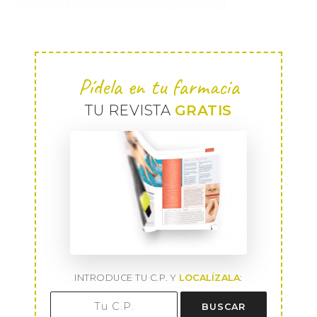
Pídela en tu farmacia
TU REVISTA
GRATIS
INTRODUCE TU C.P. Y
LOCALÍZALA
:
BUSCAR