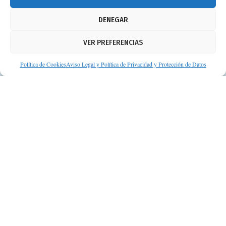
Aviso legal
DENEGAR
Política de cookies
VER PREFERENCIAS
Protección de datos personales
Suscripción a Newsletter
Política de Cookies
Aviso Legal y Política de Privacidad y Protección de Datos