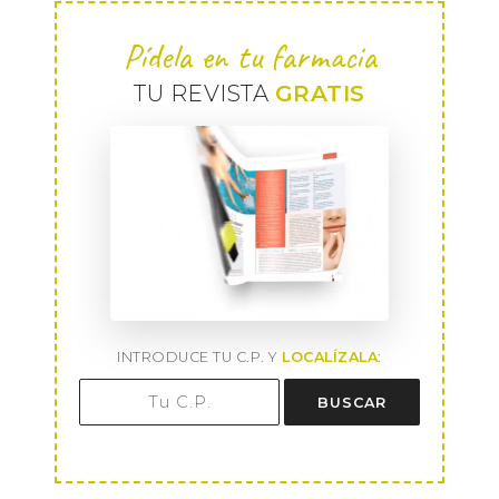
Pídela en tu farmacia
TU REVISTA
GRATIS
INTRODUCE TU C.P. Y
LOCALÍZALA
:
BUSCAR