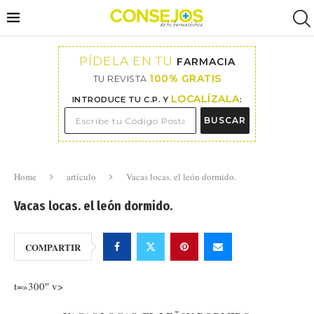
PÍDELA EN TU
FARMACIA
100% GRATIS
TU REVISTA
LOCALÍZALA
INTRODUCE TU C.P. Y
:
BUSCAR
Home
artículo
Vacas locas. el león dormido.
Vacas locas. el león dormido.
COMPARTIR
t=»300″ v>