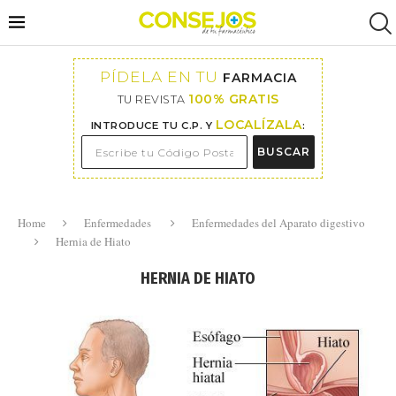
PÍDELA EN TU
FARMACIA
100% GRATIS
TU REVISTA
LOCALÍZALA
INTRODUCE TU C.P. Y
:
BUSCAR
Home
Enfermedades
Enfermedades del Aparato digestivo
Hernia de Hiato
HERNIA DE HIATO