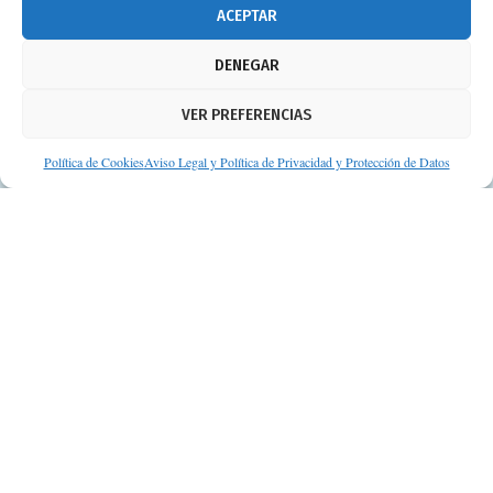
info@consejosdetufarmaceutico.com
ACEPTAR
Aviso legal
DENEGAR
Política de cookies
VER PREFERENCIAS
Protección de datos personales
Suscripción a Newsletter
Política de Cookies
Aviso Legal y Política de Privacidad y Protección de Datos