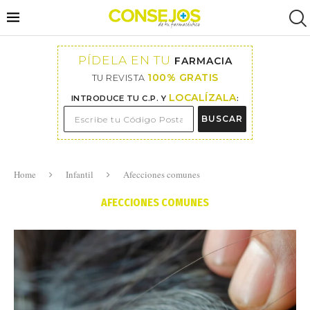
PÍDELA EN TU
FARMACIA
100% GRATIS
TU REVISTA
LOCALÍZALA
INTRODUCE TU C.P. Y
:
BUSCAR
Home
Infantil
Afecciones comunes
AFECCIONES COMUNES