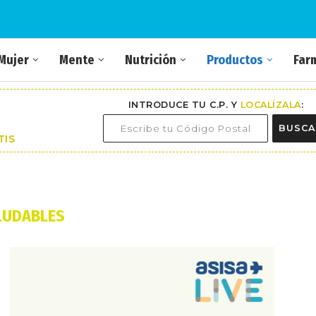
Mujer
Mente
Nutrición
Productos
Far
INTRODUCE TU C.P. Y
LOCALÍZALA
:
BUSCA
TIS
LUDABLES