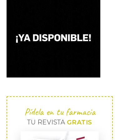
Pídela en tu farmacia
TU REVISTA
GRATIS