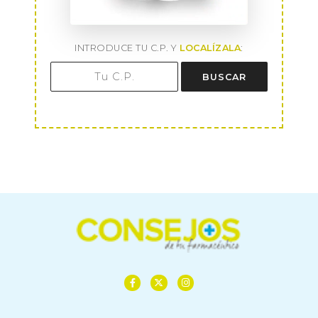
INTRODUCE TU C.P. Y
LOCALÍZALA
:
BUSCAR