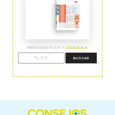
INTRODUCE TU C.P. Y
LOCALÍZALA
:
BUSCAR