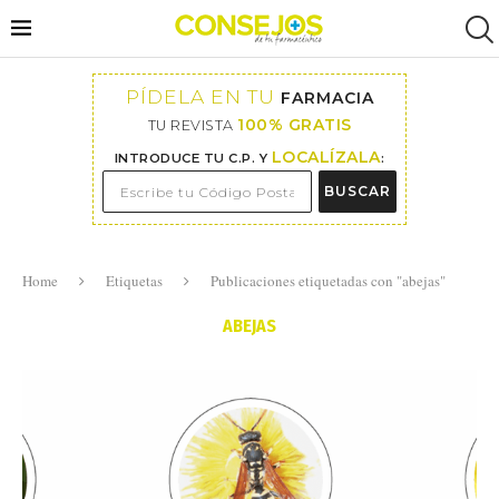
PÍDELA EN TU
FARMACIA
100% GRATIS
TU REVISTA
LOCALÍZALA
INTRODUCE TU C.P. Y
:
BUSCAR
Home
Etiquetas
Publicaciones etiquetadas con "abejas"
ABEJAS