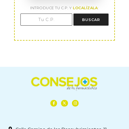
INTRODUCE TU C.P. Y
LOCALÍZALA
:
BUSCAR