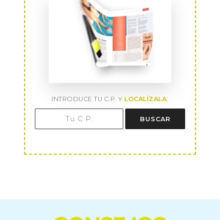
INTRODUCE TU C.P. Y
LOCALÍZALA
:
BUSCAR