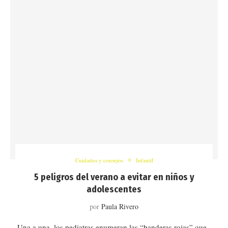
Cuidados y consejos
Infantil
5 peligros del verano a evitar en niños y
adolescentes
por
Paula Rivero
Una a una, los pediatras enumeran las “banderas rojas” que