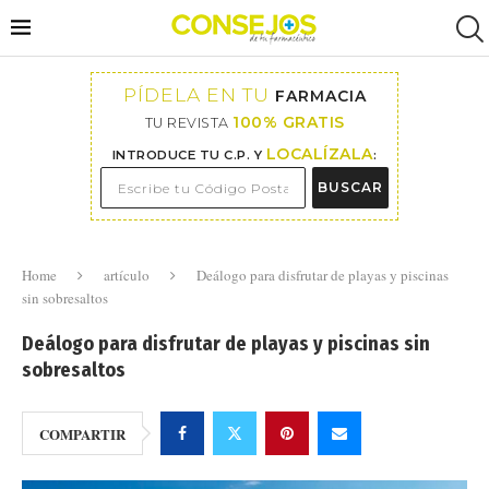
PÍDELA EN TU
FARMACIA
100% GRATIS
TU REVISTA
LOCALÍZALA
INTRODUCE TU C.P. Y
:
BUSCAR
Home
artículo
Deálogo para disfrutar de playas y piscinas
sin sobresaltos
Deálogo para disfrutar de playas y piscinas sin
sobresaltos
COMPARTIR