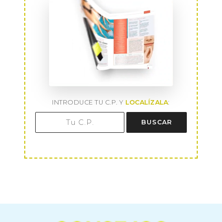
INTRODUCE TU C.P. Y
LOCALÍZALA
:
BUSCAR