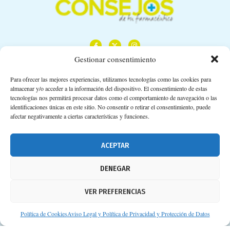
Gestionar consentimiento
Para ofrecer las mejores experiencias, utilizamos tecnologías como las cookies para
almacenar y/o acceder a la información del dispositivo. El consentimiento de estas
Calle Camino de los Descubrimientos, 11,
tecnologías nos permitirá procesar datos como el comportamiento de navegación o las
Planta 3ª 41092 – Sevilla
identificaciones únicas en este sitio. No consentir o retirar el consentimiento, puede
afectar negativamente a ciertas características y funciones.
674 02 62 03
info@consejosdetufarmaceutico.com
ACEPTAR
Aviso legal
DENEGAR
Política de cookies
VER PREFERENCIAS
Protección de datos personales
Suscripción a Newsletter
Política de Cookies
Aviso Legal y Política de Privacidad y Protección de Datos