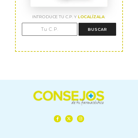
INTRODUCE TU C.P. Y
LOCALÍZALA
:
BUSCAR