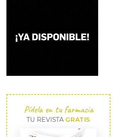
Pídela en tu farmacia
TU REVISTA
GRATIS