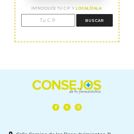
INTRODUCE TU C.P. Y
LOCALÍZALA
:
BUSCAR