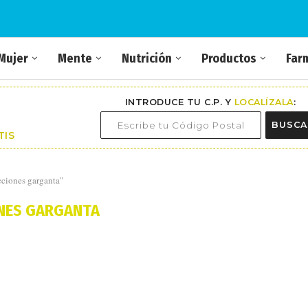
Mujer
Mente
Nutrición
Productos
Far
INTRODUCE TU C.P. Y
LOCALÍZALA
:
BUSCA
TIS
cciones garganta"
NES GARGANTA