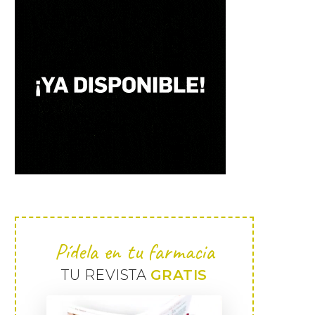
Pídela en tu farmacia
TU REVISTA
GRATIS