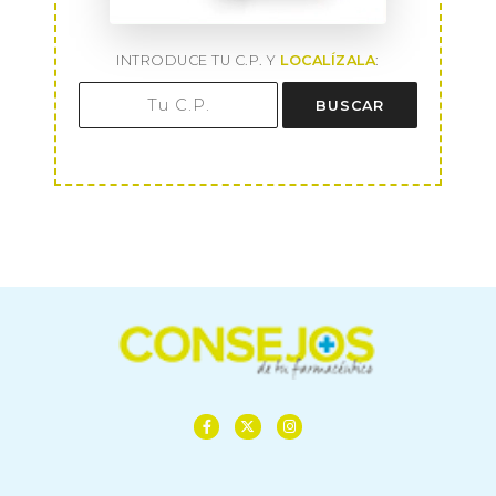
INTRODUCE TU C.P. Y
LOCALÍZALA
:
BUSCAR