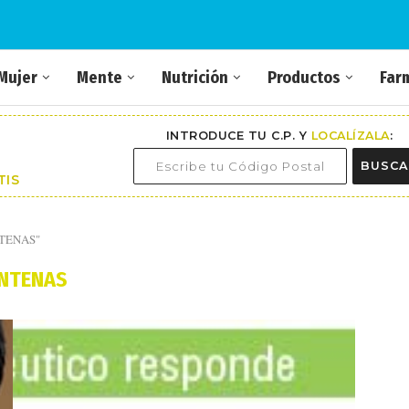
Mujer
Mente
Nutrición
Productos
Far
INTRODUCE TU C.P. Y
LOCALÍZALA
:
BUSCA
TIS
ANTENAS"
NTENAS