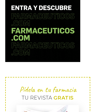
Pídela en tu farmacia
TU REVISTA
GRATIS