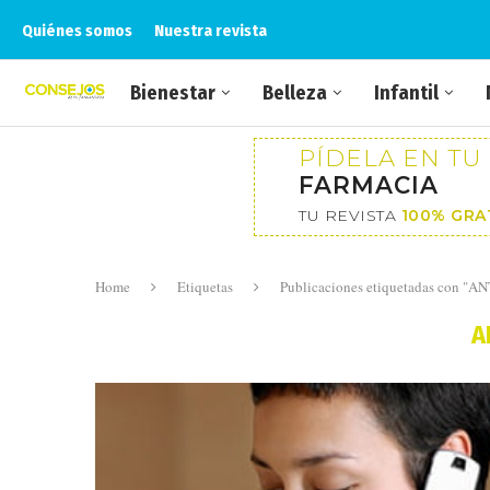
Quiénes somos
Nuestra revista
Bienestar
Belleza
Infantil
PÍDELA EN TU
FARMACIA
TU REVISTA
100% GRA
Home
Etiquetas
Publicaciones etiquetadas con "
A