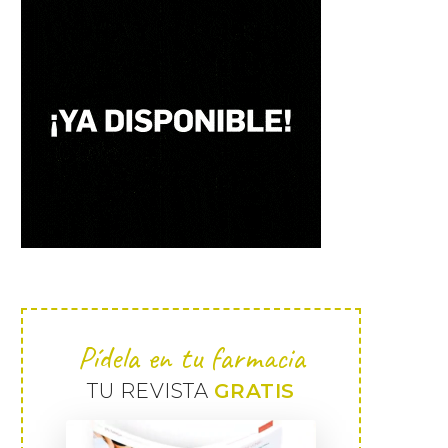
Pídela en tu farmacia
TU REVISTA
GRATIS