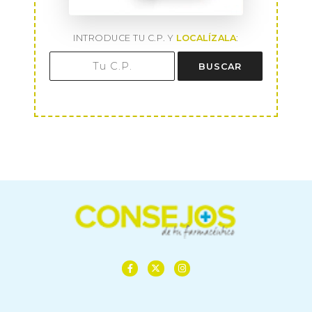
INTRODUCE TU C.P. Y
LOCALÍZALA
:
BUSCAR