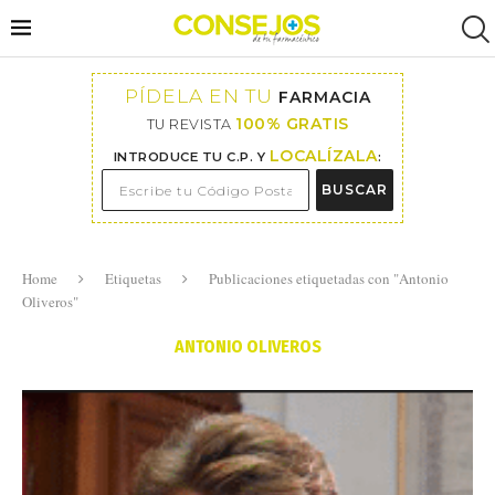
PÍDELA EN TU
FARMACIA
100% GRATIS
TU REVISTA
LOCALÍZALA
INTRODUCE TU C.P. Y
:
BUSCAR
Home
Etiquetas
Publicaciones etiquetadas con "Antonio
Oliveros"
ANTONIO OLIVEROS