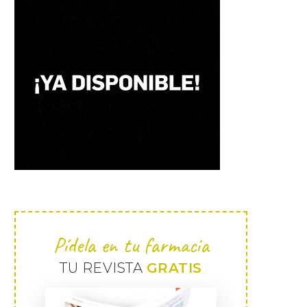
Pídela en tu farmacia
TU REVISTA
GRATIS