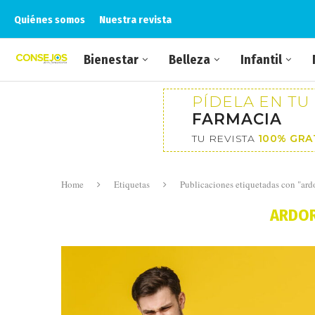
Quiénes somos
Nuestra revista
Bienestar
Belleza
Infantil
PÍDELA EN TU
FARMACIA
TU REVISTA
100% GRA
Home
Etiquetas
Publicaciones etiquetadas con "ar
ARDO