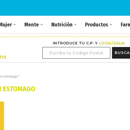
Mujer
Mente
Nutrición
Productos
Far
INTRODUCE TU C.P. Y
LOCALÍZALA
:
BUSCA
TIS
dor estomago"
R ESTOMAGO