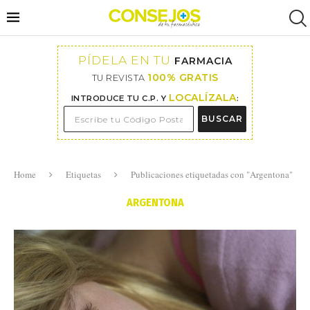
PÍDELA EN TU
FARMACIA
100% GRATIS
TU REVISTA
LOCALÍZALA
INTRODUCE TU C.P. Y
:
BUSCAR
Home
Etiquetas
Publicaciones etiquetadas con "Argentona"
ARGENTONA