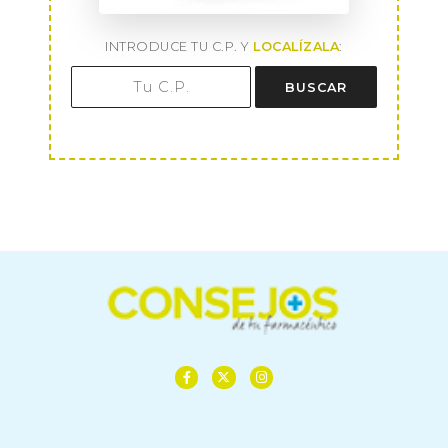
INTRODUCE TU C.P. Y
LOCALÍZALA
:
BUSCAR