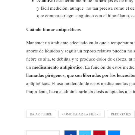
Auditivo:
este termómetro de infrarrojos es de muy 
y fácil medición, aunque no tan precisa como el de
que comparte riego sanguíneo con el hipotálamo, ce
Cuándo tomar antipiréticos
Mantener un ambiente adecuado en lo que a temperatura 
aporte de líquidos y seguir un reposo relativo pueden no s
fiebre es alta, te debilita y te produce dolor de cabeza, t
medicamento antipirético
un
. La función de estos medi
llamadas pirógenos, que son liberadas por los leucoci
antipiréticos. El uso moderado de estos medicamentos para 
ibuprofeno, lleva a administrarlo en dosis adaptadas a la i
BAJAR FIEBRE
COMO BAJAR LA FIEBRE
REPORTAJES