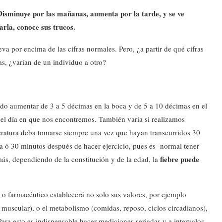
Disminuye por las mañanas, aumenta por la tarde, y se ve
arla, conoce sus trucos.
va por encima de las cifras normales. Pero, ¿a partir de qué cifras
as, ¿varían de un individuo a otro?
ndo aumentar de 3 a 5 décimas en la boca y de 5 a 10 décimas en el
el día en que nos encontremos. También varía si realizamos
eratura deba tomarse siempre una vez que hayan transcurridos 30
da ó 30 minutos después de hacer ejercicio, pues es normal tener
fiebre puede
ás, dependiendo de la constitución y de la edad, la
co o farmacéutico establecerá no solo sus valores, por ejemplo
ad muscular), o el metabolismo (comidas, reposo, ciclos circadianos),
Para esto es indispensable hacer mediciones seriadas y a intervalos