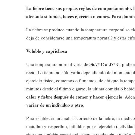
La fiebre tiene sus propias reglas de comportamiento. 
afectada si fumas, haces ejercicio o comes. Para domin
La fiebre se produce cuando la temperatura corporal se ele
deja de considerarse una temperatura normal? y estas cifr
Voluble y caprichosa
36,7º C a 37º C
Una temperatura normal varía de
, pudie
recto. La fiebre no sólo varía dependiendo del momento d
ejercicio físico, comemos o fumamos, de ahí que la temp
minutos desde el último cigarro, la última comida o bebi
calor y fiebre después de comer y hacer ejercicio
. Adem
variar de un individuo a otro
.
Para establecer un análisis correcto de la fiebre, tu médi
matutino y vespertino, influidos por el ejercicio (activid
sino que también necesitará saber su tendencia y patrón. 