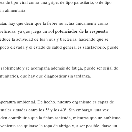
sea de tipo viral como una gripe, de tipo parasitario, o de tipo
ón alimentaria.
tar, hay que decir que la fiebre no actúa únicamente como
rol potenciador de la respuesta
eficiosa, ya que juega un
educe la actividad de los virus y bacterias, haciendo que se
 poco elevada y el estado de salud general es satisfactorio, puede
iderablemente y se acompaña además de fatiga, puede ser señal de
unitario), que hay que diagnosticar sin tardanza.
mperatura ambiental. De hecho, nuestro organismo es capaz de
ntales situadas entre los 5º y los 40º. Sin embargo, una vez
eden contribuir a que la fiebre ascienda, mientras que un ambiente
veniente sea quitarse la ropa de abrigo y, a ser posible, darse un