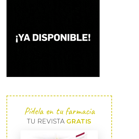
Pídela en tu farmacia
TU REVISTA
GRATIS