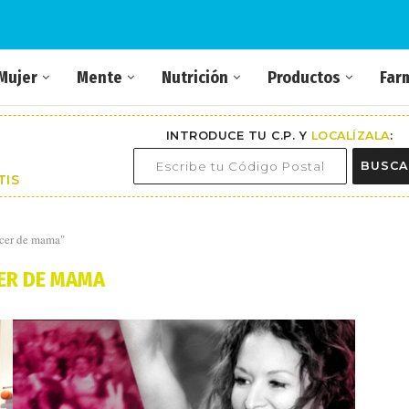
Mujer
Mente
Nutrición
Productos
Far
INTRODUCE TU C.P. Y
LOCALÍZALA
:
BUSCA
TIS
ncer de mama"
ER DE MAMA