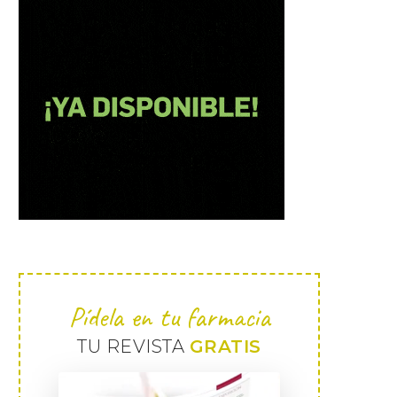
Pídela en tu farmacia
TU REVISTA
GRATIS