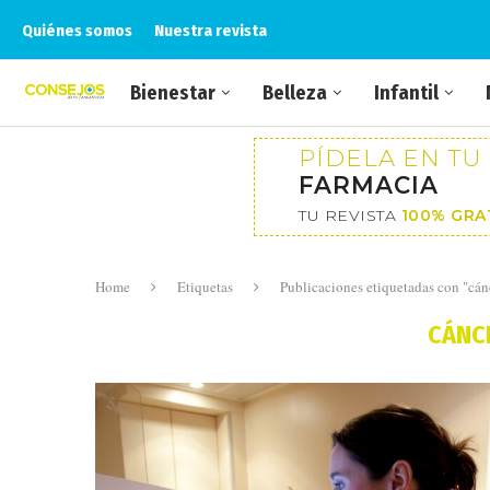
Quiénes somos
Nuestra revista
Bienestar
Belleza
Infantil
PÍDELA EN TU
FARMACIA
TU REVISTA
100% GRA
Home
Etiquetas
Publicaciones etiquetadas con "cá
CÁNC