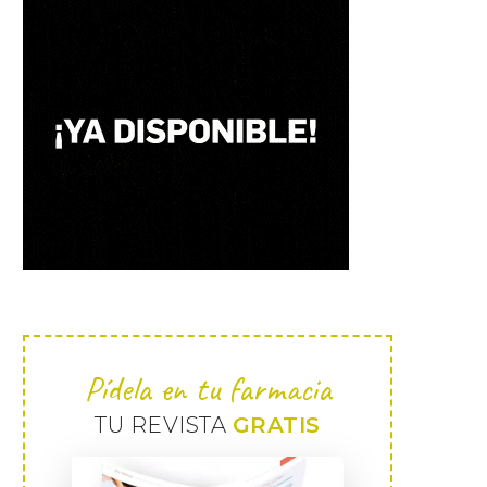
Pídela en tu farmacia
TU REVISTA
GRATIS