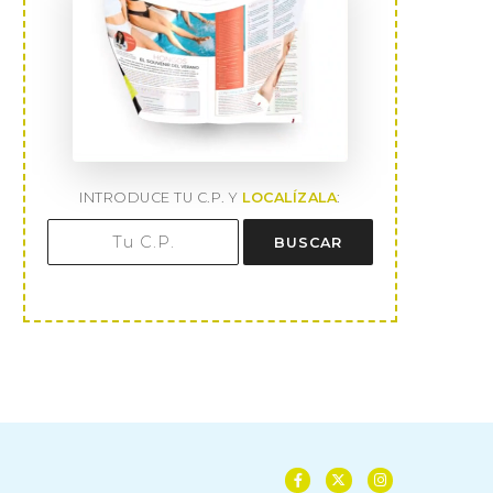
INTRODUCE TU C.P. Y
LOCALÍZALA
:
BUSCAR