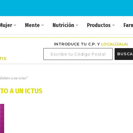
Mujer
Mente
Nutrición
Productos
Far
INTRODUCE TU C.P. Y
LOCALÍZALA
:
BUSCA
TIS
didato a un ictus"
TO A UN ICTUS