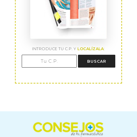
INTRODUCE TU C.P. Y
LOCALÍZALA
:
BUSCAR