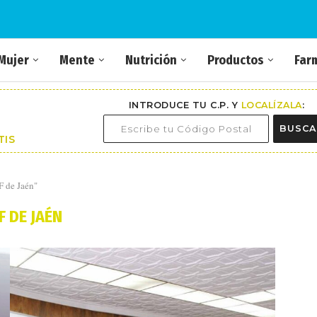
Mujer
Mente
Nutrición
Productos
Far
INTRODUCE TU C.P. Y
LOCALÍZALA
:
BUSCA
TIS
F de Jaén"
F DE JAÉN