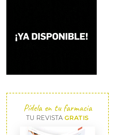
Pídela en tu farmacia
TU REVISTA
GRATIS