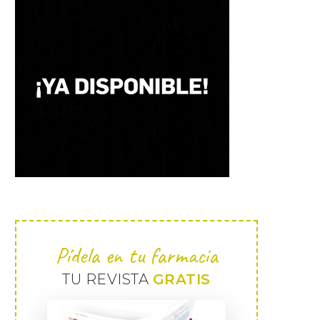
Pídela en tu farmacia
TU REVISTA
GRATIS