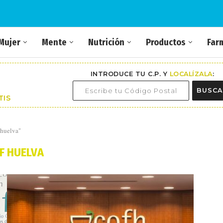
Mujer
Mente
Nutrición
Productos
Far
INTRODUCE TU C.P. Y
LOCALÍZALA
:
BUSCA
TIS
 huelva"
F HUELVA