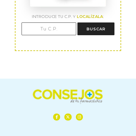
INTRODUCE TU C.P. Y
LOCALÍZALA
:
BUSCAR