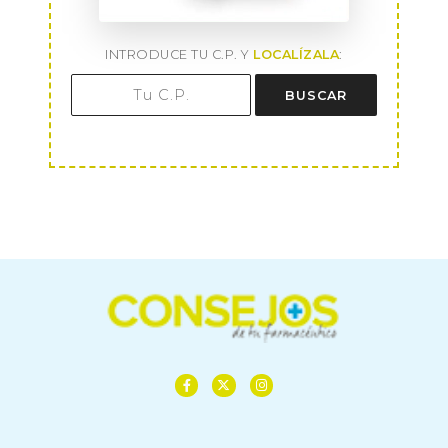
INTRODUCE TU C.P. Y
LOCALÍZALA
:
BUSCAR