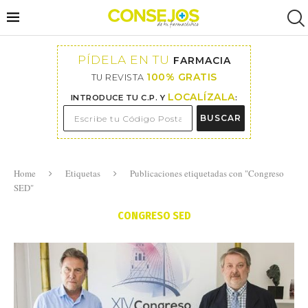
PÍDELA EN TU
FARMACIA
100% GRATIS
TU REVISTA
LOCALÍZALA
INTRODUCE TU C.P. Y
:
BUSCAR
Home
Etiquetas
Publicaciones etiquetadas con "Congreso
SED"
CONGRESO SED