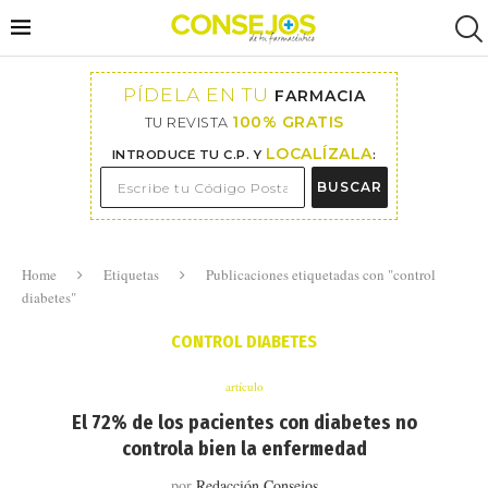
PÍDELA EN TU
FARMACIA
100% GRATIS
TU REVISTA
LOCALÍZALA
INTRODUCE TU C.P. Y
:
BUSCAR
Home
Etiquetas
Publicaciones etiquetadas con "control
diabetes"
CONTROL DIABETES
artículo
El 72% de los pacientes con diabetes no
controla bien la enfermedad
por
Redacción Consejos