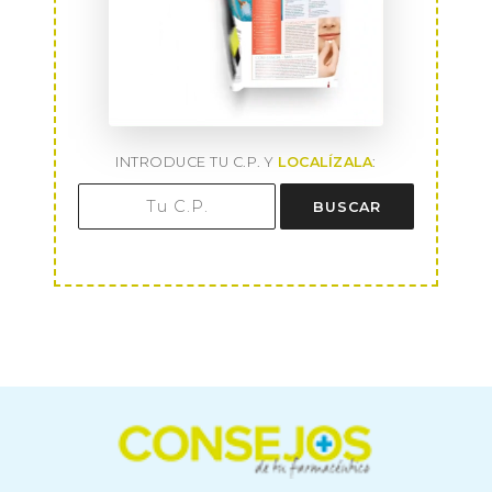
INTRODUCE TU C.P. Y
LOCALÍZALA
:
BUSCAR