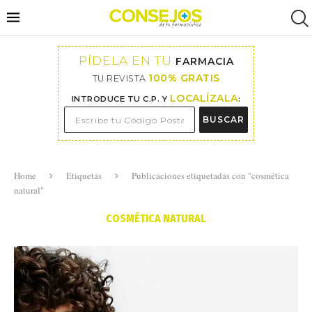
PÍDELA EN TU
FARMACIA
100% GRATIS
TU REVISTA
LOCALÍZALA
INTRODUCE TU C.P. Y
:
BUSCAR
Home
Etiquetas
Publicaciones etiquetadas con "cosmética
natural"
COSMÉTICA NATURAL