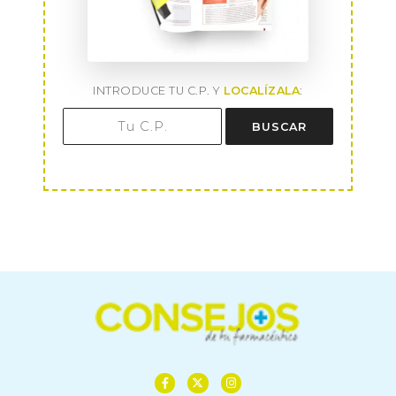
INTRODUCE TU C.P. Y
LOCALÍZALA
:
BUSCAR