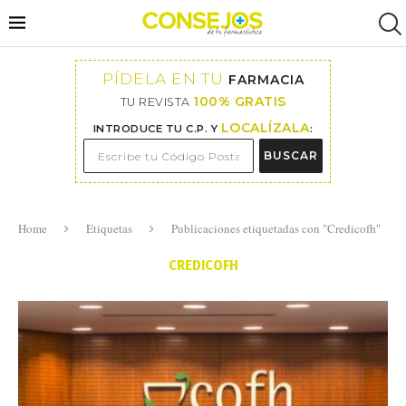
PÍDELA EN TU
FARMACIA
100% GRATIS
TU REVISTA
LOCALÍZALA
INTRODUCE TU C.P. Y
:
BUSCAR
Home
Etiquetas
Publicaciones etiquetadas con "Credicofh"
CREDICOFH