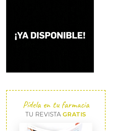
Pídela en tu farmacia
TU REVISTA
GRATIS