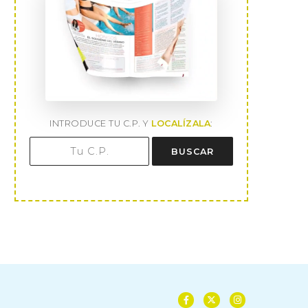
INTRODUCE TU C.P. Y
LOCALÍZALA
:
BUSCAR