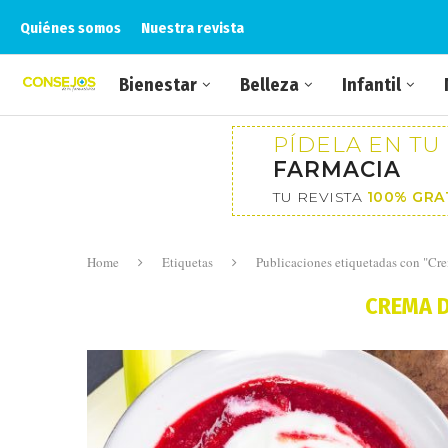
Quiénes somos
Nuestra revista
Bienestar
Belleza
Infantil
PÍDELA EN TU
FARMACIA
TU REVISTA
100% GRA
Home
Etiquetas
Publicaciones etiquetadas con "Cr
CREMA 