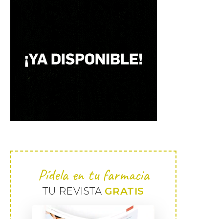
Pídela en tu farmacia
TU REVISTA
GRATIS